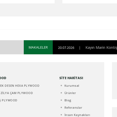
MAKALELER
Kayın Marin Kontrp
20.07.2026
|
OOD
SİTE HARİTASI
TEK DESEN HEXA PLYWOOD
Kurumsal
EZİLYA ÇAM PLYWOOD
Ürünler
Ş PLYWOOD
Blog
Referanslar
İnsan Kaynakları