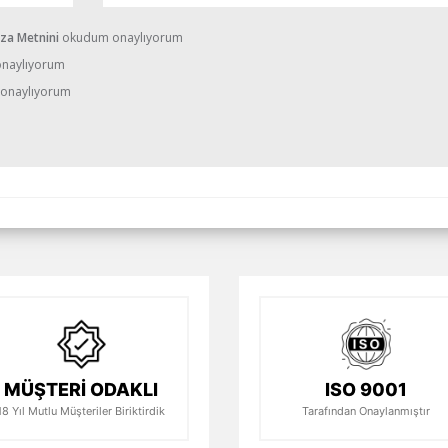
ıza Metnini
okudum onaylıyorum
naylıyorum
onaylıyorum
MÜŞTERİ ODAKLI
ISO 9001
18 Yıl Mutlu Müşteriler Biriktirdik
Tarafından Onaylanmıştır