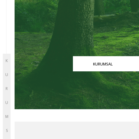
K
KURUMSAL
U
R
U
M
S