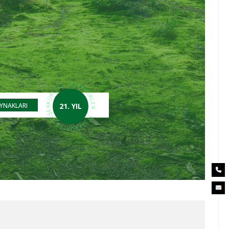
TEŞEKKÜRLER . TEŞEKKÜRLER . TEŞEKKÜRLER .
YNAKLARI
21. YIL