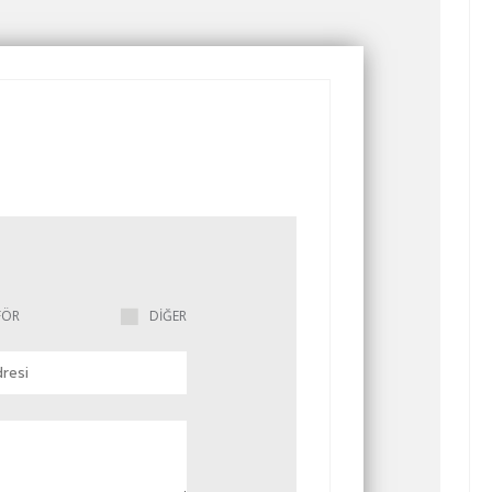
FÖR
DİĞER