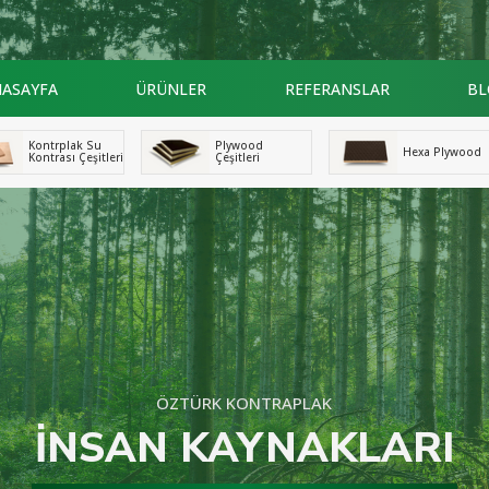
ASAYFA
ÜRÜNLER
REFERANSLAR
BL
Kontrplak Su
Plywood
Hexa Plywood
Kontrası Çeşitleri
Çeşitleri
ÖZTÜRK KONTRAPLAK
İNSAN KAYNAKLARI