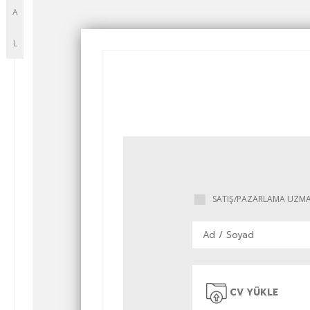
A
L
SATIŞ/PAZARLAMA UZMA
CV YÜKLE