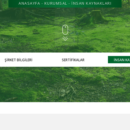
ANASAYFA
-
KURUMSAL
- İNSAN KAYNAKLARI
ŞIRKET BILGILERI
SERTİFİKALAR
İNSAN KA