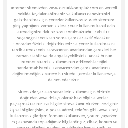
İnternet sitemizden www.ozturkkontrplak.com en verimli
şekilde faydalanabilmeniz ve kullanıcı deneyiminizi
geliştirebilmek için çerezler kullanıyoruz. Web sitemize
giriş yaptığınız zaman sizlere çerez kullanımı kabul edip
etmediğinize dair bir soru sorulmaktadır. '
Kabul Et
'
seçeneğini seçtikten sonra
Çerezler
aktif olacaktır.
Sonradan fikrinizi değiştirirseniz ve çerez kullanılmasını
tercih etmezseniz tarayıcınızın ayarlarından çerezleri her
zaman silebilir ya da engelleyebilirsiniz. Ancak bunun
internet sitemizi kullanımınızı etkileyebileceğini
hatırlatmak isteriz. Tarayıcınızdan çerez ayarlarınızı
değiştirmediğiniz sürece bu sitede
Çerezler
kullanılmaya
devam edecektir.
Sitemizde yer alan servislerin kullanımı için bizimle
doğrudan veya dolaylı olarak bazı bilgi ve veriler
paylaşmaktasınız. Bu bilgiler siteye kayıt olurken verdiğiniz
kişisel bilgiler (isim, e-posta adresi, telefon gibi) veya siteyi
kullanımınız (iletişim formunu kullanırken, yorum yaparken
vb.) esnasında topladığımız bilgilerdir (IP, cihaz, konum ve
tarayıcı bilgileri, gezinti ve etkileşim içeriği, tarih ve