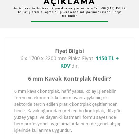
AÇIKLAMA
Kontrplak - Su Kontrası, Plywood siparişleriniz için Tel: +90 (216) 452 77
32. Satışlarımız Toptan olup Perakende satışlarımız istanbul depo
teslimdir
Fiyat Bilgisi
6 x 1700 x 2200 mm Plaka Fiyatı
1150 TL +
KDV
'dir.
6 mm Kavak Kontrplak Nedir?
6 mm kavak kontrplak, hafif yapısı, kolay işlenebilir
formu ve ekonomik kullanım avantajıyla birçok
sektörde tercih edilen pratik kontrplak çeşitlerinden
biridir. Kavak ağacından üretilen bu kontrplak, düzgün
yüzey yapısı ve dayanıklı katmanlı formu sayesinde
hem profesyonel uygulamalarda hem de genel ahşap
işlerinde kullanıma uygundur.