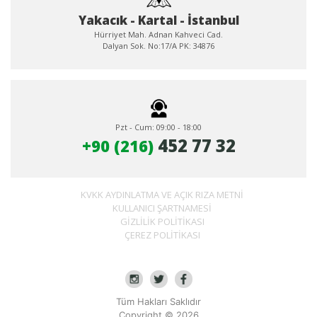
Yakacık - Kartal - İstanbul
Hürriyet Mah. Adnan Kahveci Cad.
Dalyan Sok. No:17/A PK: 34876
Pzt - Cum: 09:00 - 18:00
452 77 32
+90 (216)
KVKK AYDINLATMA VE AÇIK RIZA METNI
KULLANICI ŞARTNAMESI
GIZLILIK POLITIKASI
ÇEREZ POLITIKASI
Tüm Hakları Saklıdır
Copyright © 2026