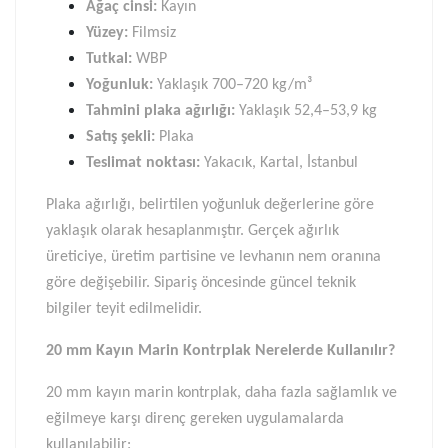
Ağaç cinsi:
Kayın
Yüzey:
Filmsiz
Tutkal:
WBP
Yoğunluk:
Yaklaşık 700–720 kg/m³
Tahmini plaka ağırlığı:
Yaklaşık 52,4–53,9 kg
Satış şekli:
Plaka
Teslimat noktası:
Yakacık, Kartal, İstanbul
Plaka ağırlığı, belirtilen yoğunluk değerlerine göre
yaklaşık olarak hesaplanmıştır. Gerçek ağırlık
üreticiye, üretim partisine ve levhanın nem oranına
göre değişebilir. Sipariş öncesinde güncel teknik
bilgiler teyit edilmelidir.
20 mm Kayın Marin Kontrplak Nerelerde Kullanılır?
20 mm kayın marin kontrplak, daha fazla sağlamlık ve
eğilmeye karşı direnç gereken uygulamalarda
kullanılabilir: